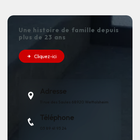
Une histoire de famille depuis
plus de 23 ans
Cliquez-ici
Adresse
11 rue des Saules
68920 Wettolsheim
Téléphone
03 89 41 93 24